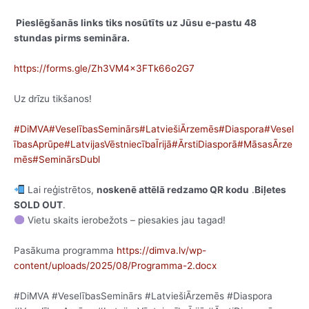
Pieslēgšanās links tiks nosūtīts uz Jūsu e-pastu 48
stundas pirms semināra.
https://forms.gle/Zh3VM4x3FTk66o2G7
Uz drīzu tikšanos!
#DiMVA
#VeselībasSeminārs
#LatviešiĀrzemēs
#Diaspora
#Vesel
ībasAprūpe
#LatvijasVēstniecībaĪrijā
#ĀrstiDiasporā
#MāsasĀrze
mēs
#SeminārsDubl
Lai reģistrētos,
noskenē attēlā redzamo QR kodu
.
Biļetes
SOLD OUT
.
Vietu skaits ierobežots – piesakies jau tagad!
Pasākuma programma
https://dimva.lv/wp-
content/uploads/2025/08/Programma-2.docx
#DiMVA #VeselībasSeminārs #LatviešiĀrzemēs #Diaspora