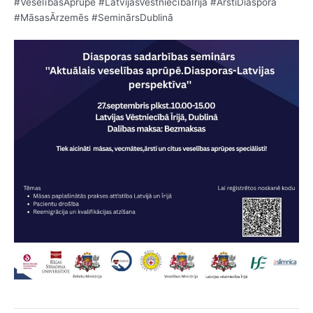
#VeselībasAprūpe #LatvijasVēstniecībaĪrijā #ĀrstiDiasporā
#MāsasĀrzemēs #SeminārsDublinā