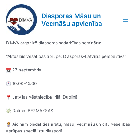
Skip
Post
Main
to
navigation
Diasporas Māsu un
Men
content
Vecmāšu apvienība
DiMVA organizē diasporas sadarbības semināru:
“Aktuālais veselības aprūpē: Diasporas–Latvijas perspektīva”
27. septembris
10:00–15:00
Latvijas vēstniecība Īrijā, Dublinā
Dalība: BEZMAKSAS
Aicinām piedalīties ārstu, māsu, vecmāšu un citu veselības
aprūpes speciālistu diasporā!