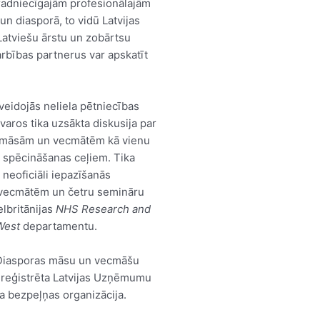
 radniecīgajām profesionālajām
un diasporā, to vidū Latvijas
Latviešu ārstu un zobārtsu
rbības partnerus var apskatīt
veidojās neliela pētniecības
varos tika uzsākta diskusija par
u māsām un vecmātēm kā vienu
s spēcināšanas ceļiem. Tika
n neoficiāli iepazīšanās
vecmātēm un četru semināru
elbritānijas
NHS Research and
West
departamentu.
 Diasporas māsu un vecmāšu
li reģistrēta Latvijas Uzņēmumu
ka bezpeļņas organizācija.