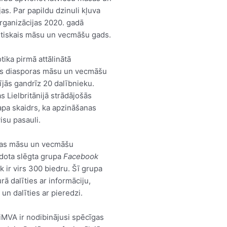
as. Par papildu dzinuli kļuva
rganizācijas 2020. gadā
autiskais māsu un vecmāšu gads.
otika pirmā attālinātā
es diasporas māsu un vecmāšu
lījās gandrīz 20 dalībnieku.
as Lielbritānijā strādājošās
apa skaidrs, ka apzināšanas
isu pasauli.
ras māsu un vecmāšu
idota slēgta grupa
Facebook
k ir virs 300 biedru. Šī grupa
rā dalīties ar informāciju,
 un dalīties ar pieredzi.
DiMVA ir nodibinājusi spēcīgas