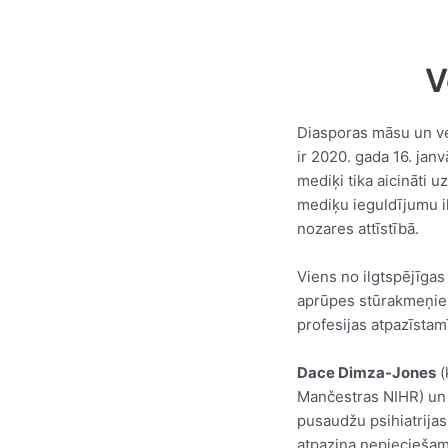
Skip
to
content
V
Diasporas māsu un v
ir 2020. gada 16. janvā
mediķi tika aicināti uz
mediķu ieguldījumu il
nozares attīstībā.
Viens no ilgtspējīgas
aprūpes stūrakmeņie
profesijas atpazīsta
Dace Dimza-Jones
(
Mančestras NIHR) u
pusaudžu psihiatrijas
atpazina nepieciešam