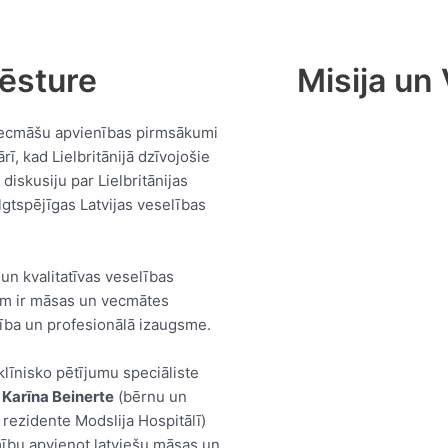
ēsture
Misija un 
ecmāšu apvienības pirmsākumi
rī, kad Lielbritānijā dzīvojošie
 diskusiju par Lielbritānijas
gtspējīgas Latvijas veselības
 un kvalitatīvas veselības
m ir māsas un vecmātes
mība un profesionālā izaugsme.
klīnisko pētījumu speciāliste
n
Karīna Beinerte
(bērnu un
 rezidente Modslija Hospitālī)
ību apvienot latviešu māsas un