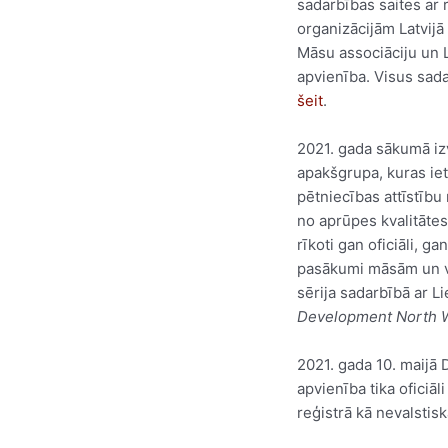
sadarbības saites ar
organizācijām Latvijā 
Māsu associāciju un 
apvienība. Visus sada
šeit
.
2021. gada sākumā iz
apakšgrupa, kuras iet
pētniecības attīstīb
no aprūpes kvalitāte
rīkoti gan oficiāli, ga
pasākumi māsām un 
sērija sadarbībā ar Li
Development North 
2021. gada 10. maijā
apvienība tika oficiā
reģistrā kā nevalstis