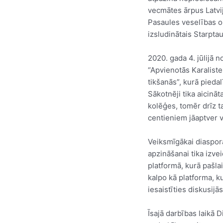
vecmātes ārpus Latvij
Pasaules veselības o
izsludinātais Starpt
2020. gada 4. jūlijā n
“Apvienotās Karalist
tikšanās”, kurā pieda
Sākotnēji tika aicināt
kolēģes, tomēr drīz t
centieniem jāaptver v
Veiksmīgākai diaspo
apzināšanai tika izve
platformā, kurā pašlai
kalpo kā platforma, ku
iesaistīties diskusijās
Īsajā darbības laikā 