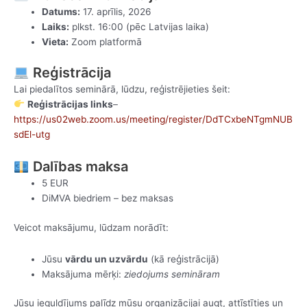
Datums:
17. aprīlis, 2026
Laiks:
plkst. 16:00 (pēc Latvijas laika)
Vieta:
Zoom platformā
Reģistrācija
Lai piedalītos seminārā, lūdzu, reģistrējieties šeit:
Reģistrācijas links
–
https://us02web.zoom.us/meeting/register/DdTCxbeNTgmNUB
sdEl-utg
Dalības maksa
5 EUR
DiMVA biedriem – bez maksas
Veicot maksājumu, lūdzam norādīt:
Jūsu
vārdu un uzvārdu
(kā reģistrācijā)
Maksājuma mērķi:
ziedojums semināram
Jūsu ieguldījums palīdz mūsu organizācijai augt, attīstīties un