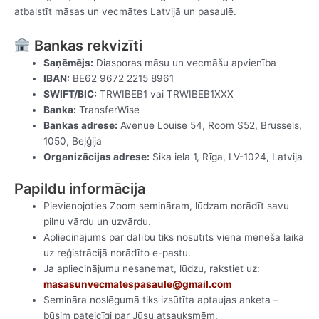
atbalstīt māsas un vecmātes Latvijā un pasaulē.
Bankas rekvizīti
Saņēmējs:
Diasporas māsu un vecmāšu apvienība
IBAN:
BE62 9672 2215 8961
SWIFT/BIC:
TRWIBEB1 vai TRWIBEB1XXX
Banka:
TransferWise
Bankas adrese:
Avenue Louise 54, Room S52, Brussels,
1050, Beļģija
Organizācijas adrese:
Sika iela 1, Rīga, LV-1024, Latvija
Papildu informācija
Pievienojoties Zoom semināram, lūdzam norādīt savu
pilnu vārdu un uzvārdu.
Apliecinājums par dalību tiks nosūtīts viena mēneša laikā
uz reģistrācijā norādīto e-pastu.
Ja apliecinājumu nesaņemat, lūdzu, rakstiet uz:
masasunvecmatespasaule@gmail.com
Semināra noslēgumā tiks izsūtīta aptaujas anketa –
būsim pateicīgi par Jūsu atsauksmēm.