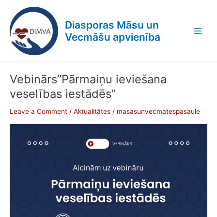
Skip
Post
Main
to
pagination
Diasporas Māsu un
Men
content
Vecmāšu apvienība
Vebinārs”Pārmaiņu ieviešana
Vebinārs”Pārmaiņu
ieviešana
veselības iestādēs”
veselības
iestādēs”
Leave a Comment
/
Aktualitātes
/
masasunvecmatespasaule