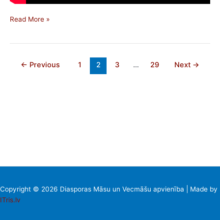
Read More »
←
Previous
1
2
3
…
29
Next
→
Copyright © 2026 Diasporas Māsu un Vecmāšu apvienība | Made by
ITris.lv