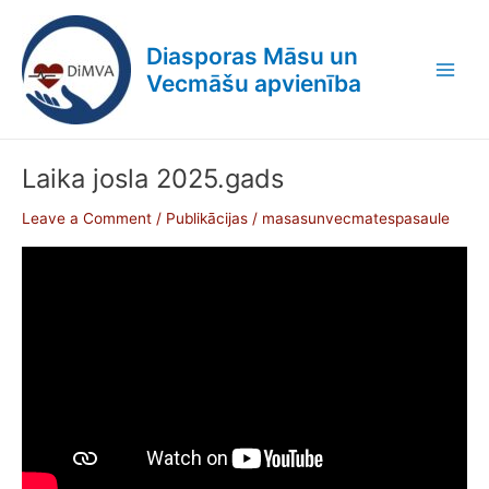
Skip
Post
Main
to
pagination
Diasporas Māsu un
Men
content
Vecmāšu apvienība
Laika josla 2025.gads
Laika
josla
Leave a Comment
/
Publikācijas
/
masasunvecmatespasaule
2025.gads